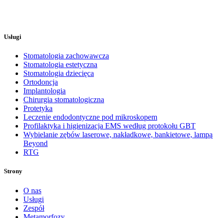
Usługi
Stomatologia zachowawcza
Stomatologia estetyczna
Stomatologia dziecięca
Ortodoncja
Implantologia
Chirurgia stomatologiczna
Protetyka
Leczenie endodontyczne pod mikroskopem
Profilaktyka i higienizacja EMS według protokołu GBT
Wybielanie zębów laserowe, nakładkowe, bankietowe, lampą
Beyond
RTG
Strony
O nas
Usługi
Zespół
Metamorfozy