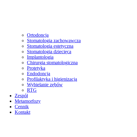
Ortodoncja
Stomatologia zachowawcza
Stomatologia estetyczna
Stomatologia dziecięca
Implantologia
Chirurgia stomatologiczna
Protetyka
Endodoncja
Profilaktyka i higienizacja
Wybielanie zębów
RTG
Zespół
Metamorfozy
Cennik
Kontakt