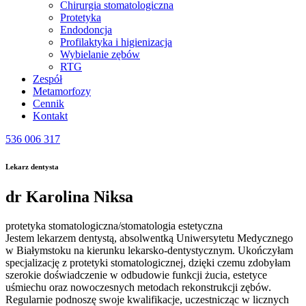
Chirurgia stomatologiczna
Protetyka
Endodoncja
Profilaktyka i higienizacja
Wybielanie zębów
RTG
Zespół
Metamorfozy
Cennik
Kontakt
536 006 317
Lekarz dentysta
dr Karolina Niksa
protetyka stomatologiczna/stomatologia estetyczna
Jestem lekarzem dentystą, absolwentką Uniwersytetu Medycznego
w Białymstoku na kierunku lekarsko-dentystycznym. Ukończyłam
specjalizację z protetyki stomatologicznej, dzięki czemu zdobyłam
szerokie doświadczenie w odbudowie funkcji żucia, estetyce
uśmiechu oraz nowoczesnych metodach rekonstrukcji zębów.
Regularnie podnoszę swoje kwalifikacje, uczestnicząc w licznych