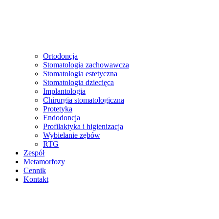
Ortodoncja
Stomatologia zachowawcza
Stomatologia estetyczna
Stomatologia dziecięca
Implantologia
Chirurgia stomatologiczna
Protetyka
Endodoncja
Profilaktyka i higienizacja
Wybielanie zębów
RTG
Zespół
Metamorfozy
Cennik
Kontakt