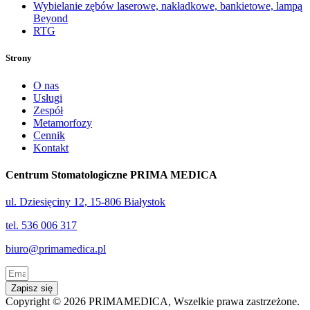
Wybielanie zębów laserowe, nakładkowe, bankietowe, lampą
Beyond
RTG
Strony
O nas
Usługi
Zespół
Metamorfozy
Cennik
Kontakt
Centrum Stomatologiczne PRIMA MEDICA
ul. Dziesięciny 12, 15-806 Białystok
tel. 536 006 317
biuro@primamedica.pl
Zapisz się
Copyright © 2026 PRIMAMEDICA, Wszelkie prawa zastrzeżone.